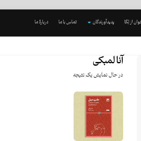
وان از لِگا
پدیدآورندگان
تماس با ما
دربارۀ ما
آنا لمبکی
در حال نمایش یک نتیجه