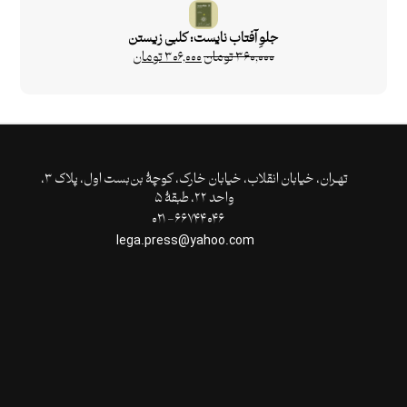
جلوِ آفتاب نایست: کلبی زیستن
۳۶۰,۰۰۰
تومان
۳۰۶,۰۰۰
تومان
تهـران،‌ خیابان انقلاب، خیابان خارک، کوچۀ بن‌بست اول، پلاک ۳،
واحد ۲۲، طبقۀ ۵
۶۶۷۴۴۰۴۶- ۰۲۱
lega.press@yahoo.com