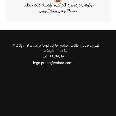
چگونه به‌دردبخورتر فکر کنیم: راهنمای تفکر خلاقانه
۱۴۰,۰۰۰
تومان
۱۱۹,۰۰۰
تومان
تهـران،‌ خیابان انقلاب، خیابان خارک، کوچۀ بن‌بست اول، پلاک ۳،
واحد ۲۲، طبقۀ ۵
۶۶۷۴۴۰۴۶- ۰۲۱
lega.press@yahoo.com