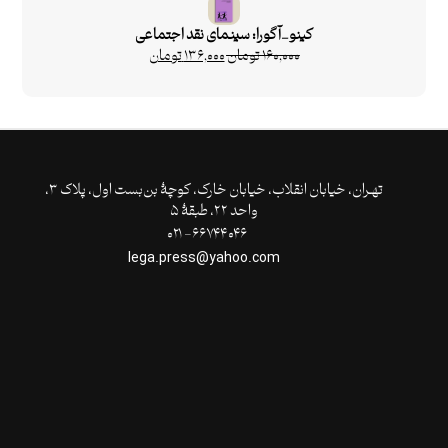
کینو_آگورا: سینمای نقد اجتماعی
۱۶۰,۰۰۰
تومان
۱۳۶,۰۰۰
تومان
تهـران،‌ خیابان انقلاب، خیابان خارک، کوچۀ بن‌بست اول، پلاک ۳،
واحد ۲۲، طبقۀ ۵
۶۶۷۴۴۰۴۶- ۰۲۱
lega.press@yahoo.com