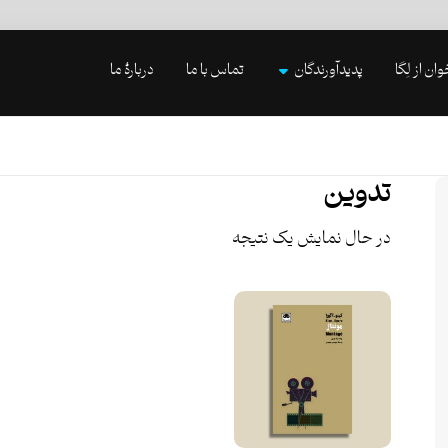
وان از لِگا
پدیدآورندگان
تماس با ما
دربارۀ ما
تدوین
در حال نمایش یک نتیجه