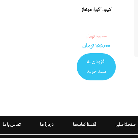
کینو_آگورا: مونتاژ
۱۸۰,۰۰۰
تومان
۱۵۵,۰۰۰
تومان
افزودن به
سبد خرید
صفحۀ اصلی
قفسۀ کتاب‌ها
دربارۀ ما
تماس با ما