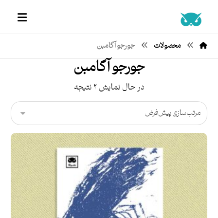
محصولات
جورجو آگامبن
جورجو آگامبن
در حال نمایش ۲ نتیجه