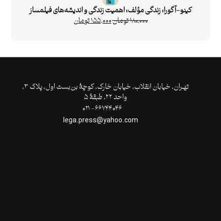
کینو-آگورا: زندگی مؤلف: اهمیت زندگی و اندیشه‌های فیلمساز
۱۸۰,۰۰۰
تومان
۱۵۵,۰۰۰
تومان
تهـران،‌ خیابان انقلاب، خیابان خارک، کوچۀ بن‌بست اول، پلاک ۳،
واحد ۲۲، طبقۀ ۵
۶۶۷۴۴۰۴۶- ۰۲۱
lega.press@yahoo.com