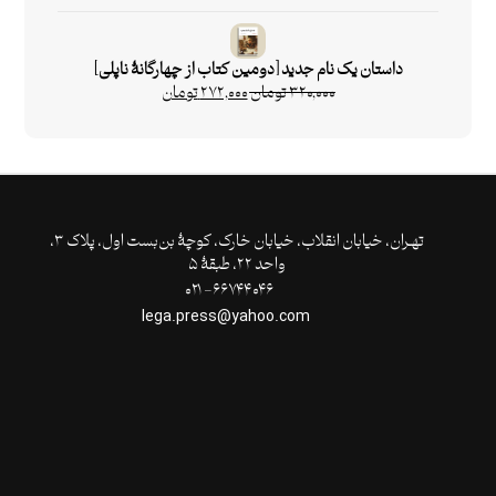
داستان یک نام جدید [دومین کتاب از چهارگانۀ ناپلی]
۳۲۰,۰۰۰
تومان
۲۷۲,۰۰۰
تومان
تهـران،‌ خیابان انقلاب، خیابان خارک، کوچۀ بن‌بست اول، پلاک ۳،
واحد ۲۲، طبقۀ ۵
۶۶۷۴۴۰۴۶- ۰۲۱
lega.press@yahoo.com