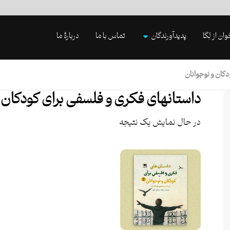
وان از لِگا
پدیدآورندگان
تماس با ما
دربارۀ ما
دکان و نوجوانان
داستانهای فکری و فلسفی برای کودکان و
در حال نمایش یک نتیجه
امتیاز
۵.۰۰
از ۵