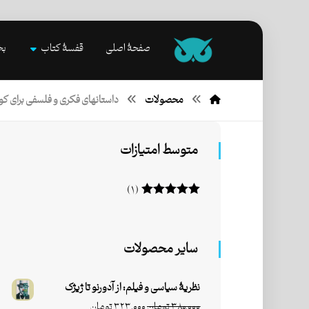
صفحۀ اصلی
قفسۀ کتاب
بخ
محصولات
داستانهای فکری و فلسفی برای کو
متوسط امتیازات
(۱)
امتیاز
۵
از ۵
سایر محصولات
نظریۀ سیاسی و فیلم: از آدورنو تا ژیژک
۳۸۰,۰۰۰
تومان
۳۲۳,۰۰۰
تومان