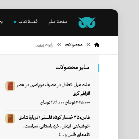
صفحۀ اصلی
قفسۀ کتاب
بخ
محصولات
رابرت پیپین
سایر محصولات
ملت میل: تعادل در مصرف دوپامین در عصر
افراطی‌گری
۳۴۵,۰۰۰
تومان
۲۸۹,۰۰۰
تومان
طاس: ۳۵ جُستار کوتاه فلسفی (دربارۀ شادی،
خوشبختی، ایمان، خرد باستانی، سیاست،
کله‌های طاس و ...)