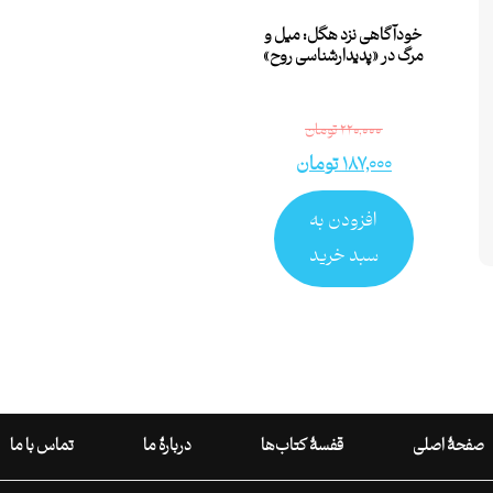
خودآگاهی نزد هگل: میل و
مرگ در «پدیدارشناسی روح»
۲۲۰,۰۰۰
تومان
۱۸۷,۰۰۰
تومان
افزودن به
سبد خرید
صفحۀ اصلی
قفسۀ کتاب‌ها
دربارۀ ما
تماس با ما