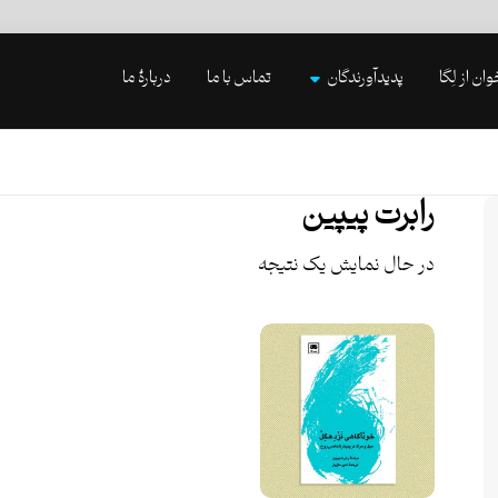
وان از لِگا
پدیدآورندگان
تماس با ما
دربارۀ ما
رابرت پیپین
در حال نمایش یک نتیجه