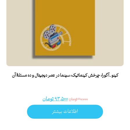
کینو_آگورا: چرخش کینماتیک: سینما در عصر دیجیتال و ده مسئلۀ آن
۹۳,۵۰۰
تومان
۱۱۰,۰۰۰
تومان
اطلاعات بیشتر