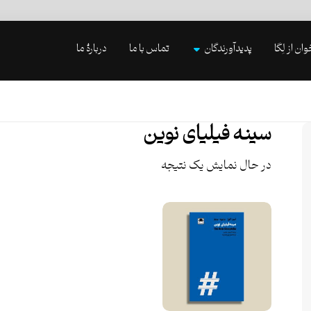
وان از لِگا
پدیدآورندگان
تماس با ما
دربارۀ ما
سینه فیلیای نوین
در حال نمایش یک نتیجه