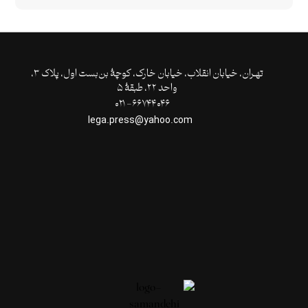
تهـران،‌ خیابان انقلاب، خیابان خارک، کوچۀ بن‌بست اول، پلاک ۳،
واحد ۲۲، طبقۀ ۵
۶۶۷۴۴۰۴۶- ۰۲۱
lega.press@yahoo.com