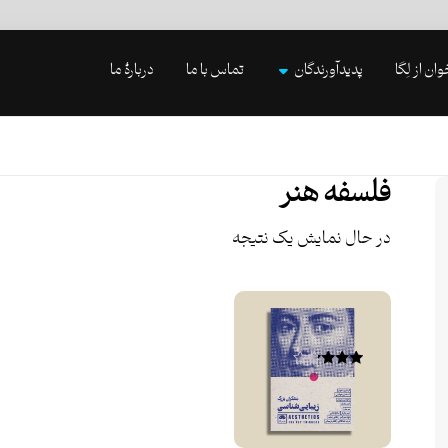
وان از لِگا
پدیدآورندگان
تماس با ما
دربارۀ ما
فلسفه هنر
در حال نمایش یک نتیجه
امتیاز
۳.۰۰
از ۵