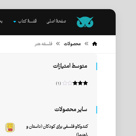
صفحۀ اصلی
قفسۀ کتاب
بخ
محصولات
فلسفه هنر
متوسط امتیازات
(۱)
امتیاز
۳
از ۵
سایر محصولات
کندوکاو فلسفی برای کودکان (داستان و
راهنما)