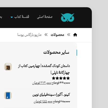
صفحۀ اصلی
قفسۀ کتاب
بخ
محصولات
ماریو بارگاس یوسا
سایر محصولات
داستان کودک گمشده [چهارمین کتاب از
چهارگانۀ ناپلی]
۳۲۰,۰۰۰
تومان
۲۷۲,۰۰۰
تومان
امتیاز
۵.۰۰
از ۵
کینو_آگورا: سینه‌فیلیای نوین
۱۸۰,۰۰۰
تومان
۱۵۵,۰۰۰
تومان