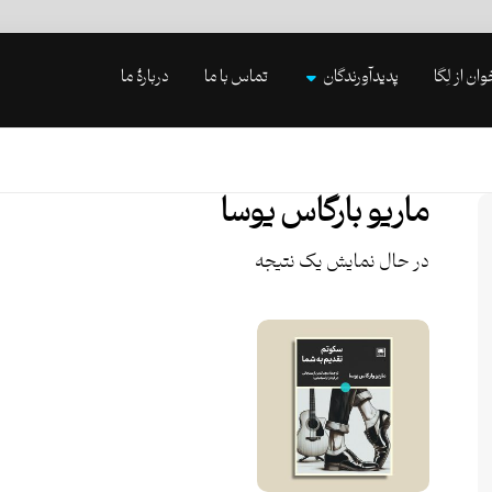
وان از لِگا
پدیدآورندگان
تماس با ما
دربارۀ ما
ماریو بارگاس یوسا
در حال نمایش یک نتیجه