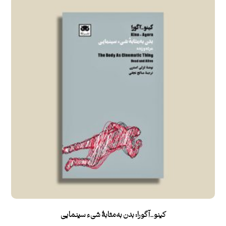
کینو_آگورا: بدن به‌مثابۀ شیء سینمایی