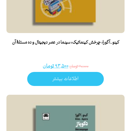
کینو_آگورا: چرخش کینماتیک: سینما در عصر دیجیتال و ده مسئلۀ آن
۹۳,۵۰۰
تومان
۱۱۰,۰۰۰
تومان
اطلاعات بیشتر