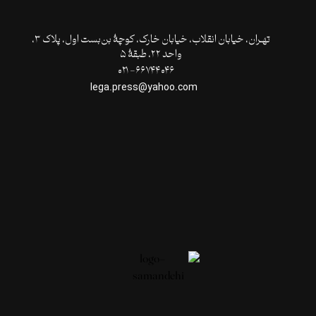
تهـران،‌ خیابان انقلاب، خیابان خارک، کوچۀ بن‌بست اول، پلاک ۳،
واحد ۲۲، طبقۀ ۵
۶۶۷۴۴۰۴۶- ۰۲۱
lega.press@yahoo.com