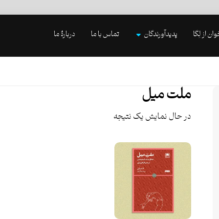
وان از لِگا
پدیدآورندگان
تماس با ما
دربارۀ ما
ملت میل
در حال نمایش یک نتیجه