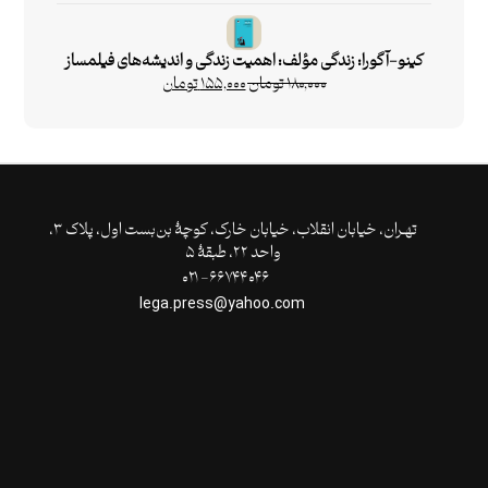
از ۵
کینو-آگورا: زندگی مؤلف: اهمیت زندگی و اندیشه‌های فیلمساز
۱۸۰,۰۰۰
تومان
۱۵۵,۰۰۰
تومان
تهـران،‌ خیابان انقلاب، خیابان خارک، کوچۀ بن‌بست اول، پلاک ۳،
واحد ۲۲، طبقۀ ۵
۶۶۷۴۴۰۴۶- ۰۲۱
lega.press@yahoo.com