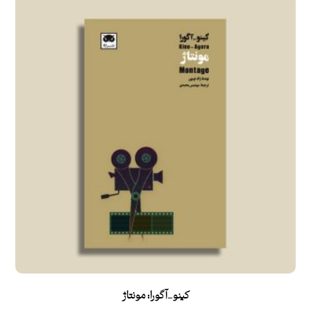
کینو_آگورا: مونتاژ