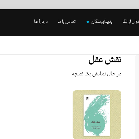
وان از لِگا
پدیدآورندگان
تماس با ما
دربارۀ ما
نقش عقل
در حال نمایش یک نتیجه