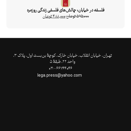
فلسفه در خیابان: چالش‌های فلسفی زندگی روزمره
۵۷۵,۰۰۰
تومان
۴۸۸,۰۰۰
تومان
تهـران،‌ خیابان انقلاب، خیابان خارک، کوچۀ بن‌بست اول، پلاک ۳،
واحد ۲۲، طبقۀ ۵
۶۶۷۴۴۰۴۶- ۰۲۱
lega.press@yahoo.com