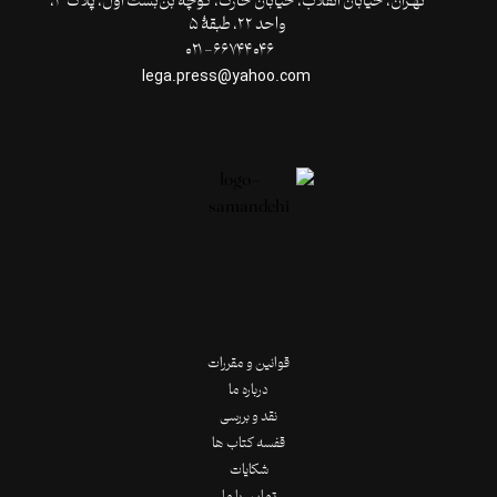
تهـران،‌ خیابان انقلاب، خیابان خارک، کوچۀ بن‌بست اول، پلاک ۳،
واحد ۲۲، طبقۀ ۵
۶۶۷۴۴۰۴۶- ۰۲۱
lega.press@yahoo.com
قوانین و مقررات
درباره ما
نقد و بررسی
قفسه کتاب ها
شکایات