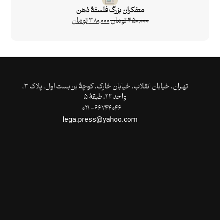
متفکران بزرگ فلسفۀ ذهن
۴۵۰,۰۰۰
تومان
۳۸۰,۰۰۰
تومان
تهـران،‌ خیابان انقلاب، خیابان خارک، کوچۀ بن‌بست اول، پلاک ۳،
واحد ۲۲، طبقۀ ۵
۶۶۷۴۴۰۴۶- ۰۲۱
lega.press@yahoo.com