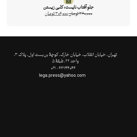
جلوِ آفتاب نایست: کلبی زیستن
۳۶۰,۰۰۰
تومان
۳۰۶,۰۰۰
تومان
تهـران،‌ خیابان انقلاب، خیابان خارک، کوچۀ بن‌بست اول، پلاک ۳،
واحد ۲۲، طبقۀ ۵
۶۶۷۴۴۰۴۶- ۰۲۱
lega.press@yahoo.com