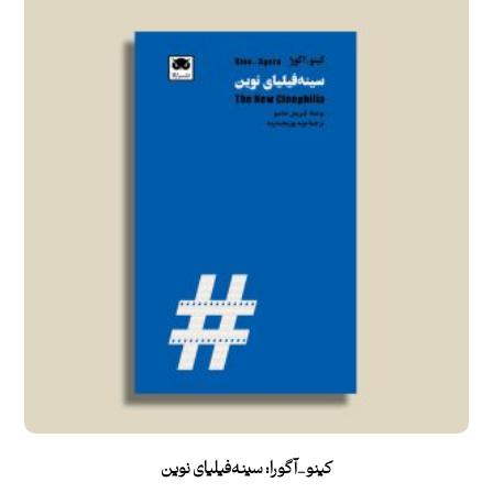
کینو_آگورا: سینه‌فیلیای نوین