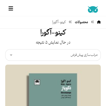
محصولات
کینو-آگورا
کینو-آگورا
در حال نمایش ۵ نتیجه