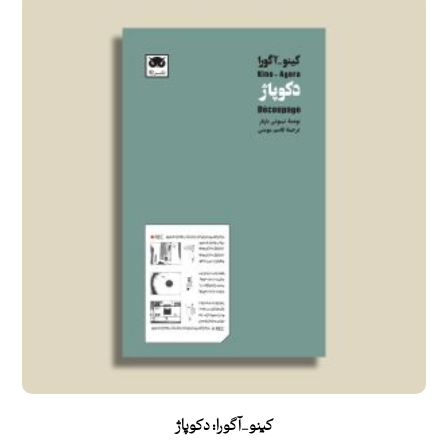
کینو_آگورا: دکوپاژ