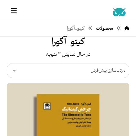
محصولات
کینو_آگورا
کینو_آگورا
در حال نمایش ۳ نتیجه