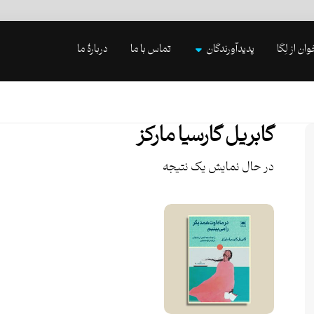
وان از لِگا
پدیدآورندگان
تماس با ما
دربارۀ ما
گابریل گارسیا مارکز
در حال نمایش یک نتیجه