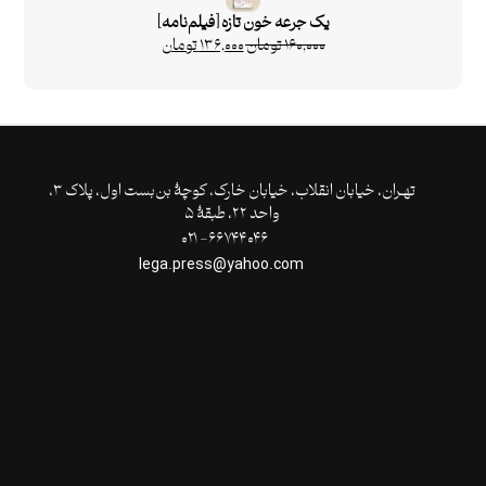
یک جرعه خون تازه [فیلم‌نامه]
۱۶۰,۰۰۰
تومان
۱۳۶,۰۰۰
تومان
تهـران،‌ خیابان انقلاب، خیابان خارک، کوچۀ بن‌بست اول، پلاک ۳،
واحد ۲۲، طبقۀ ۵
۶۶۷۴۴۰۴۶- ۰۲۱
lega.press@yahoo.com