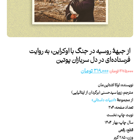
از جبهۀ روسیه در جنگ با اوکراین: به روایت
فرستاده‌ای در دل سربازان پوتین
۳۱۹,۰۰۰
تومان
۳۷۵,۰۰۰
تومان
نویسنده: لوکا اشتاین‌مان
مترجم: زویا سیدحسنی (برگردان از ایتالیایی)
از مجموعۀ
«ادبیات داستانی
»
تعداد صفحه: ۳۰۴
نوبت چاپ: نخست
سال چاپ: بهار ۱۴۰۴
قطع: رقعی
وزن: ۲۸۵ گرم