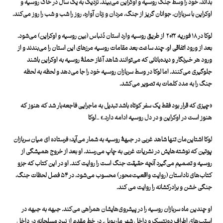
بداند، خود را وسط جنگ روسیه و اوکراین می‌بیند. نزدیک به یک سال در خاک روسیه و
اوکراین با سربازان، جوانان گریز از جنگ، مردان و زنان آواره، روز را شب و شب را روز می‌کند.
لوکا در ۱۸ فوریه ۲۰۲۲ از طریق رو
سیه وارد استان دُنباس (بین روسیه و اوکراین) می‌شود.
بعد از ورود اتفاقی او، چند ساعت بعد مقامات روسیه مرزهای این استان را می‌بندند و از
ورود هر خبرنگار و دیده‌بانانی که می‌توانند شاهد آغاز حملۀ روسیه به اوکراین باشند
جلوگیری می‌کنند. اما لوکا در وسط سربازان روسیه خود را جا می‌دهد و لحظه به لحظه
جنگ را به مدد کلمات به تصویر می‌کشد.
«چیزی که قرار بود فقط یک سفر کوتاه باشد تبدیل به ماجرایی فاجعه‌بار شد که هنوز که
هنوز است در اوکراین و در دل روسیه ادامه دارد.» _لوکا
لوکا اشتاین‌مان تنها شاهد غربی در جبهۀ روسیه به شمار می‌آید: فرستاده ای میان سربازان
پوتین که نوشته‌هایش در نشریات غربی به چاپ می‌رسند. او بعد از خروج همیشگی از
روسیه و تصمیم می‌گیرد آنچه حقیقت جنگ است را روایت کند. او در این کتاب که جزو
کتاب‌های ناداستان (روایت واقعیت‌محور) محسوب می‌شود، در ۵۴ فصل لحظات جنگ،
جنگی خشن و برادرکشانه را روایت می کند.
او
چندین ماه سربازان روسیه را در پیشروی‌هایشان هم
راهی می‌کند.
جبهه به جبهه در
استپ‌های اطراف دونتسک و داخل شهر ماریوپل. در خط مقدم از نبرد مسلحانه در داخل