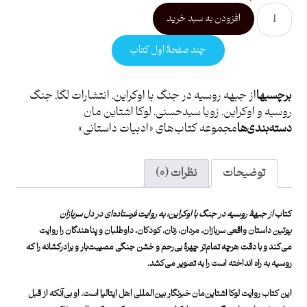
افزودن به سبد خرید
چند صفحۀ اول کتاب
برچسبها
از جبهه روسیه در جنگ با اوکراین
,
انتشارات لگا
,
جنگ
روسیه و اوکراین
,
زویا سیدحسنی
,
لوکا اشتاین مان
دسته بندی ها
مجموعه کتاب‌های «ادبیات داستانی»
توضیحات
نظرات (۰)
کتاب
از جبهۀ روسیه در جنگ با اوکراین: به روایت فرستاده‌ای در دل سربازان
پوتین
داستان واقعی سربازان،‌ مردان، زنان، کودکان، داوطلبان و پناهندگان را روایت
می‌کند و با دقت هرچه تمام‌تر چهرۀ بی‌رحم و خشن جنگی مصیبت‌بار و برادرکشانه را که
روسیه به راه انداخته است را به
تصویر می‌کشد.
این کتاب روایت لوکا اشتاین‌مان خبرنگار بین‌المللی اهل ایتالیا است. او بی‌آنکه از قبل