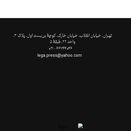
تهـران،‌ خیابان انقلاب، خیابان خارک، کوچۀ بن‌بست اول، پلاک ۳،
واحد ۲۲، طبقۀ ۵
۶۶۷۴۴۰۴۶- ۰۲۱
lega.press@yahoo.com