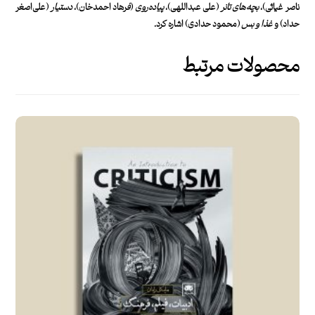
ناصر غیاثی)،
بچه‌های تانر
(علی عبداللهی)،
پیاده
روی
(
ف
رهاد احمدخان)،
دستیار
(علی‌اصغر
حداد) و
غذا و بس
(محمود حدادی) اشاره کرد.
محصولات مرتبط