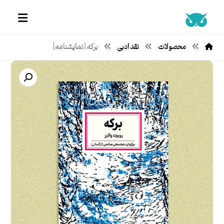
محصولات
نقد ادبی
برکه [نمایشنامه]