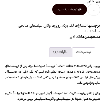
وزن: ۶۰ گرم
افزودن به سبد خرید
برچسبها
انتشارات لگا
,
برکه
,
روبرت والزر
,
عباسعلی صالحی
,
نمایشنامه
دسته بندی ها
نقد ادبی
توضیحات
نظرات (۰)
روبرت والزر (Robert Walser:۱۹۵۶-۱۸۷۸) نویسندۀ نمایشنامۀ
برکه
یکی از نویسنده‌های
منحصربه‌فرد، شاعرانه و مرموز ادبیات آلمانی‌زبانه؛ کسی که تأثیر ژرفی روی نویسندگان
بزرگی مثل فرانتس کافکا، هرمان هسه، و الیاس کانتی گذاشت، ولی خودش تا مدت‌ها در
سایه و فراموشی ماند.
والزر را «قدیس نویسندگان گمنام» نامیده‌اند. آثارش امروز در دانشگاه‌های ادبیات آلمانی و
تطبیقی، به‌عنوان نمونۀ نثر مینیمالیستی و اگزیستانسیالیستی بررسی می‌شود.