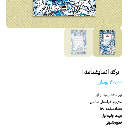
برکه [نمایشنامه]
۱۲۰,۰۰۰
تومان
نویسنده: روبرت والزر
مترجم: عباسعلی صالحی
تعداد صفحه: ۵۹
نوبت چاپ: اول
قطع: پالتوئی