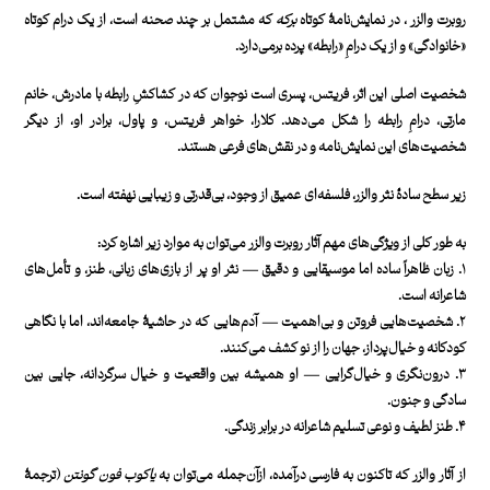
روبرت والزر ، در نمایش‌نامۀ کوتاه
برکه
که مشتمل بر چند صحنه است، از یک درام کوتاه
«خانوادگی» و از یک درامِ «رابطه» پرده برمی‌دارد.
شخصیت اصلی این اثر، فریتس، پسری است نوجوان که در کشاکشِ رابطه با مادرش، خانم
مارتی، درامِ رابطه را شکل می‌دهد. کلارا، خواهر فریتس، و پاول، برادر او، از دیگر
شخصیت‌های این نمایش‌نامه و در نقش‌های فرعی هستند.
زیر سطح سادۀ نثر والزر، فلسفه‌ای عمیق از وجود، بی‌قدرتی و زیبایی نهفته است.
به طور کلی از ویژگی‌های مهم آثار روبرت والزر می‌توان به موارد زیر اشاره کرد:
۱. زبان ظاهراً ساده اما موسیقایی و دقیق — نثر او پر از بازی‌های زبانی، طنز، و تأمل‌های
شاعرانه است.
۲. شخصیت‌هایی فروتن و بی‌اهمیت — آدم‌هایی که در حاشیۀ جامعه‌اند، اما با نگاهی
کودکانه و خیال‌پرداز، جهان را از نو کشف می‌کنند.
۳. درون‌نگری و خیال‌گرایی — او همیشه بین واقعیت و خیال سرگردانه، جایی بین
سادگی و جنون.
۴. طنز لطیف و نوعی تسلیم شاعرانه در برابر زندگی.
از آثار والزر که تاکنون به فارسی درآمده، ازآن‌جمله می‌توان به
یاکوب فون گونتن
(ترجمۀ