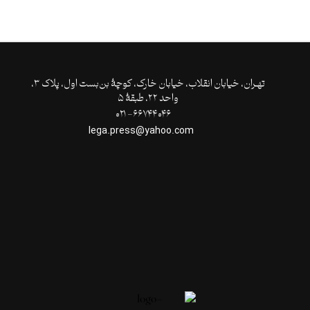
تهـران،‌ خیابان انقلاب، خیابان خارک، کوچۀ بن‌بست اول، پلاک ۳،
واحد ۲۲، طبقۀ ۵
۶۶۷۴۴۰۴۶- ۰۲۱
lega.press@yahoo.com