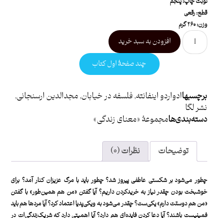
نوبت چاپ: پنجم
قطع: رقعی
وزن: ۲۶۰ گرم
افزودن به سبد خرید
چند صفحۀ اول کتاب
برچسبها
ادواردو اینفانته
,
فلسفه در خیابان
,
مجدالدین ارسنجانی
,
نشر لگا
دسته بندی ها
مجموعۀ «معنای زندگی»
توضیحات
نظرات (۰)
چطور می‌شود بر شکستی عاطفی پیروز شد؟ چطور باید با مرگ عزیزان کنار آمد؟ برای
خوشبخت بودن چقدر نیاز به خریدکردن داریم؟ آیا گفتن «من هم همین‌طور» با گفتن
«من هم دوستت دارم» یکی‌ست؟ چقدر می‌شود به ویکی‌پدیا اعتماد کرد؟ آیا مردها هم باید
فمینیست باشند؟ آیا دعا کردن فایده‌ای هم دارد؟ آیا اهمیتی دارد که شریک‌زندگی‌ات در