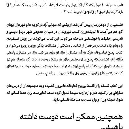
تلفن همراهت فضولی کند؟ آیا اگر بتوانی در امتحانی تقلب کنی و نکنی، خنگ هستی؟ آیا
باید گیاه‌خوار شوی؟ و آیا دزدی کردن بد است؟ …
فلسفیدن از دوهزار سال پیش آغاز شد، از وقتی که مردانی آزاد در کوچه‌ها و شهرهای یونان
گرد هم می‌آمدند تا اندیشه‌ورزی کنند. شهروندان در میدان عمومی شهر دربارهٔ درستی و
نادرستی، حقیقت یا خوشبختی مباحثه می‌کردند. این کتاب می‌کوشد این روش فلسفیدن
را دوباره زنده کند. در هر فصل از کتاب، با مشکلی از مشکلات زندگی روزمره روبرو می‌شوی و
کتاب پاسخِ فیلسوفان بزرگ به آن مشکل را برای تو بیان می‌کند. برای هر مشکل، پاسخی
یگانه ارائه نشده، بلکه پاسخ‌های مختلفی برای هر مشکل وجود دارد که گاه متضاد هم نیز
هستند، داوریِ این ‌‌که کدام پاسخ ارزشمندتر است، با خود توست؛ باید خودت اندیشه‌های
کانت و بنتام، هابز و ثورو، سیمون وی و افلاطون و … را با هم بسنجی.
این کتاب فلسفه را از قفسهٔ بی‌روح کتابخانه‌ها بیرون کشیده و به مجموعه‌ای از درس‌های
سقراطیِ پر از کنایه، طنز و ارجاع به سینما تبدیل کرده است. کتابی‌ست برای همهٔ کسانی که
شوق اندیشه‌ورزی و وارد شدن به مباحثه‌ٔ فلسفی دارند.
همچنین ممکن است دوست داشته
باشید…