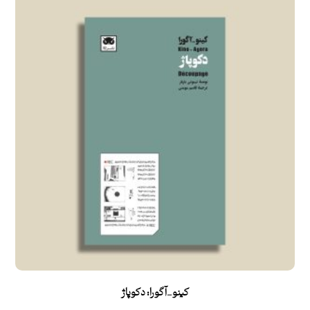
کینو_آگورا: دکوپاژ