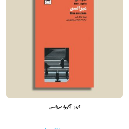
کینو_آگورا: میزانسن