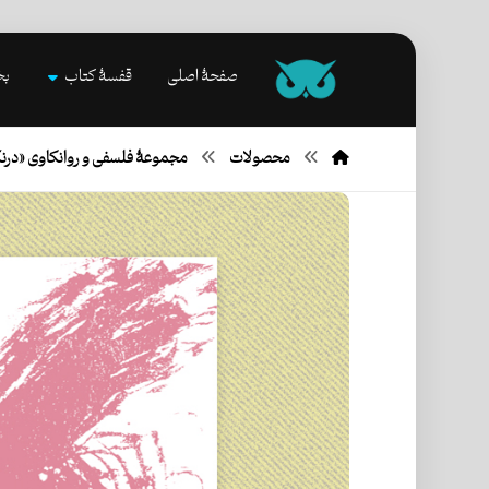
صفحۀ اصلی
قفسۀ کتاب
بخ
محصولات
مجموعۀ فلسفی و روانکاوی «درن