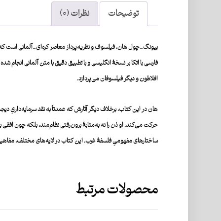
توضیحات
نظرات (۰)
بیونگ_چول هان
، فیلسوف و نظریه‌پرداز معاصر کره‌ای_آلمانی است که 
فارسی با اتکا بر نسخۀ انگلیسی و با تطبیق دقیق با متن آلمانی انجام شد
افلاطون و دیگر فیلسوفان می‌پردازد.
هان در این کتاب، برخلاف دیگر آثارش که عمدتاً به نقد سرمایه‌داریِ
حرکت می‌کند. او ذن را نه به‌‌مثابۀ برون‌رفتی نظام‌مند، بلکه چون افقی
ساختارهای مفهومیِ فلسفۀ غرب.
این کتاب در لایه‌های مختلف، مفاهیم ف
محصولات مرتبط