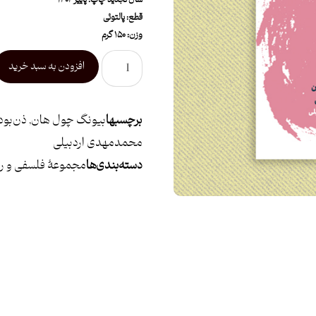
سال تجدید چاپ: پاییز ۱۴۰۴
قطع: پالتوئی
وزن: ۱۵۰ گرم
افزودن به سبد خرید
برچسبها
بیونگ چول هان
,
ذن‌بو
محمدمهدی اردبیلی
دسته بندی ها
مجموعۀ فلسفی و رو