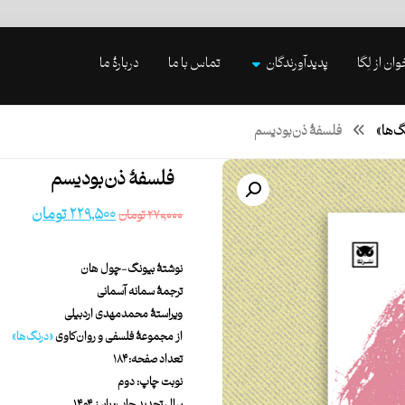
وان از لِگا
پدیدآورندگان
تماس با ما
دربارۀ ما
گ‌ها»
فلسفۀ ذن‌بودیسم
فلسفۀ ذن‌بودیسم
۲۲۹,۵۰۰
تومان
۲۷۰,۰۰۰
تومان
نوشتۀ
بیونگ-چول هان
ترجمۀ
سمانه آسمانی
ویراستۀ
محمدمهدی اردبیلی
از مجموعۀ فلسفی و روان‌کاوی
«درنگ‌ها»
تعداد صفحه: ۱۸۴
نوبت چاپ: دوم