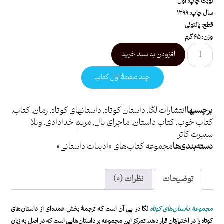
نوبت چاپ: اول
سال چاپ: ۱۳۹۹
قطع: پالتوئی
وزن: ۶۵ گرم
افزودن به سبد خرید
چند صفحۀ اول کتاب
برچسبها
انتشارات لگا
,
داستان کوتاه
,
داستانهای کوتاه
,
رمان
,
کتاب
,
کتاب خوب
,
کتاب داستان
,
ماجرای پال
,
مریم خدادادی
,
ویلا
سیبرت کاتر
دسته بندی ها
مجموعه کتاب‌های «ادبیات داستانی»
توضیحات
نظرات (۰)
مجموعۀ داستان‌های کوتاه
لگا در پی آن است که ترجمۀ بخش عمده‌ای از داستان‌های
کوتاه را در اختیارتان قرار ‌دهد. تمرکز این مجموعه بر داستان‌هایی است که در اصل به زبان