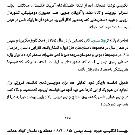
انگلیسی نوشته شده‌اند. اعم از اینکه خاستگاه‌شان آمریکا، انگلستان، اسکاتلند، ایرلند،
استرالیا، نیوزیلند و کانادا باشد. یا آفریقای جنوبی، هند، جمهوری دومینیکن، کشورهای
اروپایی و غیره. داستان‌هایی که، به تعبیر ادگار آلن پو، می‌شود آن‌ها را یک نفَس در عرض
نیم ساعت تا دو ساعت خواند.
«ماجرای پال» اثر
ویلا سیبرت کاتر
، نخستین بار در سال ۱۹۰۵ در «مک‌کلورز مگزین» و سپس
در همان سال در مجموعه داستان‌های «باغ ترول» انتشار یافت. کاتر این داستان را در سال
۱۹۲۰ در مجموعۀ «جوانی و مدوسای سرزنده» نیز با کمی تغییرات منتشر کرد. «ماجرای پال»
داستان پسری نوجوان است که عاشق تئاتر و اپراست. البته نه اینکه کشته‌ومردۀ
هنرپیشگی به‌معنای متعارفش باشد:
«تمایل نداشت بازیگر شود؛ تمایلی هم برای موزیسین‌‌شدن نداشت. ضرورتی برای
انجام‌دادن هیچ‌یک از این کارها نمی‌دید؛ آنچه می‌خواست این بود که بنشیند و نگاه کند.
در چنین هوایی نفس بکشد، روی امواج چنین دریایی بالا و پایین برود، و دریا به دریا از
همه‌چیز دور شود. »
***
نویسندۀ انگلیسی، هربرت ارنست بِیتس (۱۹۰۵_ ‌۱۹۷۴)، معتقد بود داستان کوتاه، همانند