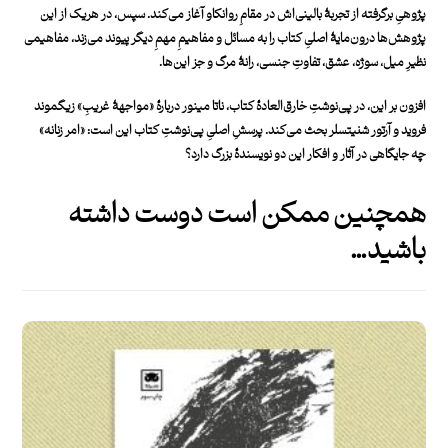
پژوهیِ برگرفته از تجربۀ بالینی‌اش در مقامِ روانکاو آغاز می‌کند. سپس، در هریک از این
پژوهش‌ها درون‌مایۀ اصلیِ کتاب را به مسائل و مفاهیمِ مهمِ دیگر پیوند می‌زند، مفاهیمی
نظیرِ میل، سوژه، عشق، ‌تفاوتِ جنسی، رانۀ مرگ و جز این‌ها.
افزون بر این، در پی‌نوشتِ خارق‌العادۀ کتاب، ناتا مینور دربارۀ «مواجهۀ غریبِ» زیگموند
فروید و آرتور شنیتسلر بحث می‌کند. پرسشِ اصلیِ پی‌نوشتِ کتاب این است: «امر زنانه»
چه جایگاهی در آثار و افکار این دو نویسندۀ بزرگ دارد؟
همچنین ممکن است دوست داشته
باشید…