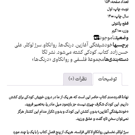
تعداد صفحه: ۱۵۴
نوبت چاپ: اول
سال چاپ: ۱۴۰۰
قطع: پالتوئی
وزن: ۱۰۰ گرم
وضعیت
ناموجود
برچسبها
خودشیفتگی آغازین
,
درنگ‌ها
,
روانکاو
,
سرژ لوکلر
,
علی
حسن‌زاده
,
کتاب
,
کودکی کشته می‌شود
,
نشر لگا
دسته بندی ها
مجموعۀ فلسفی و روانکاوی «درنگ‌ها»
توضیحات
نظرات (۰)
نهادۀ قدرت‌مندِ کتابِ حاضر این است که هر یک از ما در درونِ خویش کودکی برای کشتن
داریم. این کودکِ شگرف چیزی نیست جز بازنمودِ میلِ مادر یا، به‌تعبیر فروید،
«خودشیفتگیِ آغازین» بدونِ کشتنِ این کودک و بدونِ تکرارِ مدامِ این کشتار هرگز
نمی‌توان سخنِ تازه گفت و عشق ورزید.
سرژ لوکلر، نخستین روانکاوِ لاکانی فرانسه، هریک از پنج فصلِ کتاب را با یک یا چند مورد