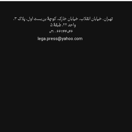
تهـران،‌ خیابان انقلاب، خیابان خارک، کوچۀ بن‌بست اول، پلاک ۳،
واحد ۲۲، طبقۀ ۵
۶۶۷۴۴۰۴۶- ۰۲۱
lega.press@yahoo.com