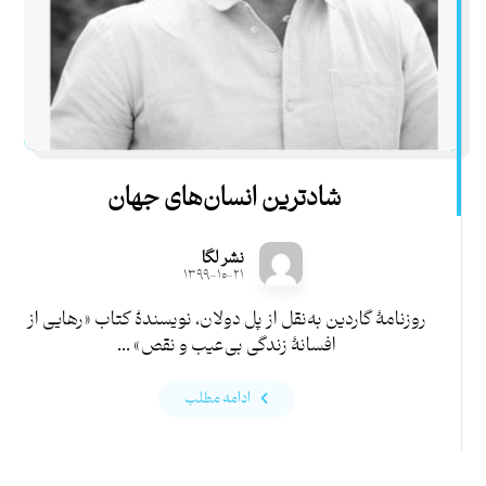
شادترین انسان‌های جهان
نشر لگا
۱۳۹۹-۱۰-۲۱
روزنامۀ گاردین به‌نقل از پل دولان، نویسندۀ کتاب «رهایی از
افسانۀ زندگی بی‌عیب و نقص» ...
ادامه مطلب