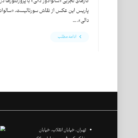
کارهای تجربی «سالوادور دالی» با پروژکتورها در
پاریس این عکس از نقاش سورئالیست، «سالواد
دالی»، ...
ادامه مطلب
تهـران،‌ خیابان انقلاب، خیابان