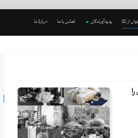
وان از لِگا
پدیدآورندگان
تماس با ما
دربارۀ ما
را