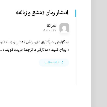
انتشار رمان «عشق و زباله»
نشر لگا
۱۴۰۰-۰۲-۲۷
به گزارش خبرگزاری مهر، رمان «عشق و زباله» نو
«ایوان کلیما» به‌تازگی با ترجمۀ فریده گوینده ...
ادامه مطلب