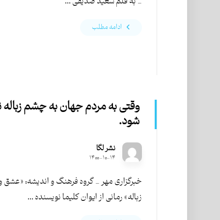
_ به قلم سعید صدیقی ...
ادامه مطلب
وقتی به مردم جهان به چشم زباله ن
شود.
نشر لگا
۱۴۰۰-۱۰-۱۴
خبرگزاری مهر _ گروه فرهنگ و اندیشه: «عشق و
زباله» رمانی از ایوان کلیما نویسنده ...