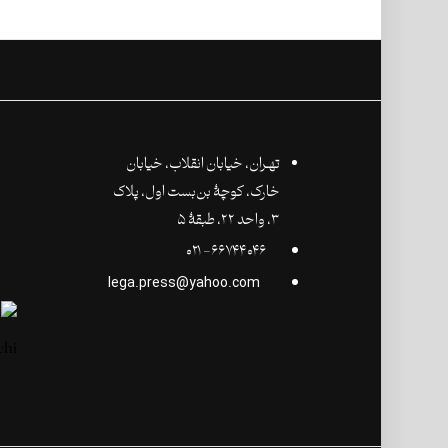
تهـران،‌ خیابان انقلاب، خیابان
خارک، کوچۀ بن‌بست اول، پلاک
۳، واحد ۲۲، طبقۀ ۵
۶۶۷۴۴۰۴۶- ۰۲۱
lega.press@yahoo.com