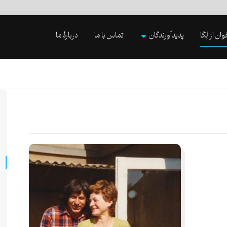
وان از لِگا
پدیدآورندگان
تماس با ما
دربارۀ ما