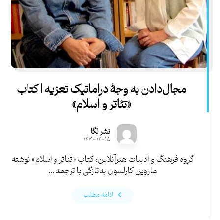
مجال‌دادن به‌ وجۀ دراماتیک تعزیه | کتاب
«تئاتر و اسلام»
نشر لگا
۱۴۰۱-۱۲-۱۵
گروه فرهنگ و ادبیات هنرآنلاین: کتاب «تئاتر و اسلام» نوشته
ماروین کارلسون به‌تازگی با ترجمه ...
ادامه مطلب