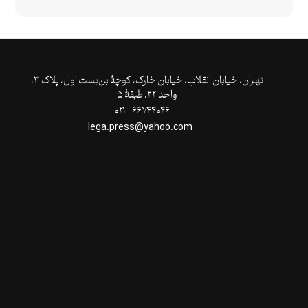
تهـران،‌ خیابان انقلاب، خیابان خارک، کوچۀ بن‌بست اول، پلاک ۳،
واحد ۲۲، طبقۀ ۵
۶۶۷۴۴۰۴۶- ۰۲۱
lega.press@yahoo.com