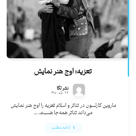
تعزیه؛ اوج هنر نمایش
نشر لگا
۱۴۰۱-۰۵-۲۶
ماروین کارلسون در تئاتر و اسلام تعزیه را اوج هنر نمایش
می‌داند تئاتر همه‌جا هســت، ...
ادامه مطلب