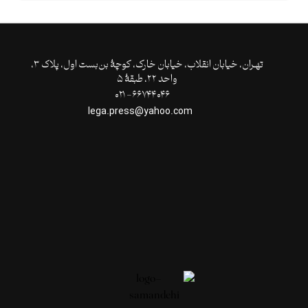
تهـران،‌ خیابان انقلاب، خیابان خارک، کوچۀ بن‌بست اول، پلاک ۳،
واحد ۲۲، طبقۀ ۵
۶۶۷۴۴۰۴۶- ۰۲۱
lega.press@yahoo.com