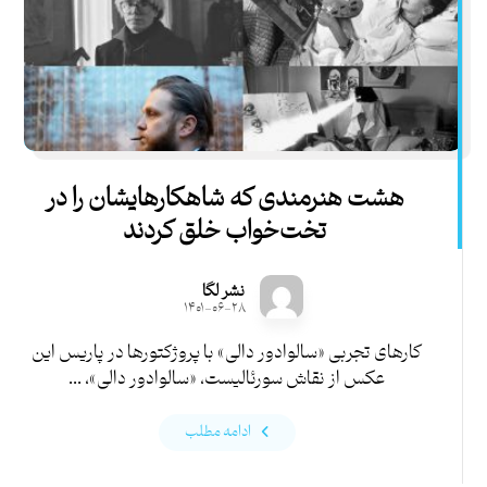
هشت هنرمندی که شاهکارهایشان را در
تخت‌خواب خلق کردند
نشر لگا
۱۴۰۱-۰۶-۲۸
کارهای تجربی «سالوادور دالی» با پروژکتورها در پاریس این
عکس از نقاش سورئالیست، «سالوادور دالی»، ...
ادامه مطلب