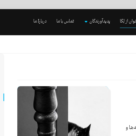
وان از لِگا
پدیدآورندگان
تماس با ما
دربارۀ ما
‌ها و