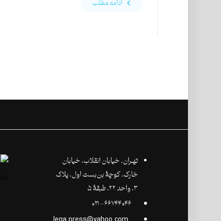
ادامه مطلب
تهـران،‌ خیابان انقلاب، خیابان
خارک، کوچۀ بن‌بست اول، پلاک
۳، واحد ۲۲، طبقۀ ۵
۶۶۷۴۴۰۴۶- ۰۲۱
lega.press@yahoo.com