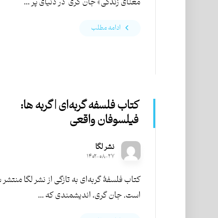
معنای زندگی» جان گری در دنیای پر ...
ادامه مطلب
کتاب فلسفه گربه‌ای | گربه ها:
فیلسوفان واقعی
نشر لگا
۱۴۰۲-۰۸-۲۷
کتاب فلسفۀ گربه‌ای به تازگی از نشر لگا منتشر ش
است. جان گری، اندیشمندی که ...