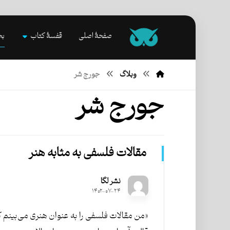
صفحۀ اصلی
قفسۀ کتاب
بخ
وبلاگ
جورج شر
جورج شر
مقالات فلسفی به مثابه هنر
نشر لگا
۱۴۰۲-۰۷-۲۴
«من مقالات فلسفی را به عنوان هنری می‌بینم ک