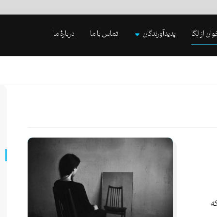
وان از لِگا
پدیدآورندگان
تماس با ما
دربارۀ ما
ه