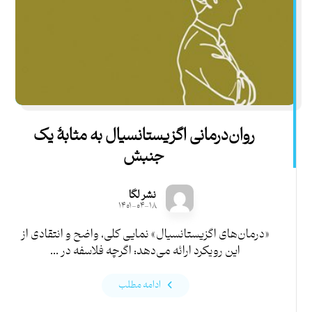
روان‌درمانی اگزیستانسیال به مثابۀ یک
جنبش
نشر لگا
۱۴۰۱-۰۴-۱۸
«درمان‌های اگزیستانسیال» نمایی کلی، واضح و انتقادی از
این رویکرد ارائه می‌دهد: اگرچه فلاسفه در ...
ادامه مطلب