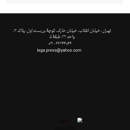
تهـران،‌ خیابان انقلاب، خیابان خارک، کوچۀ بن‌بست اول، پلاک ۳،
واحد ۲۲، طبقۀ ۵
۶۶۷۴۴۰۴۶- ۰۲۱
lega.press@yahoo.com