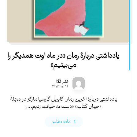
یادداشتی دربارۀ رمان «در ماه اوت همدیگر را
می‌بینیم»
نشر لگا
۱۴۰۳-۱۰-۱۹
یادداشتی دربارۀ آخرین رمان گابریل گارسیا مارکز در مجلۀ
«جهان کتاب» «دست به خیانت زدیم. ...
ادامه مطلب