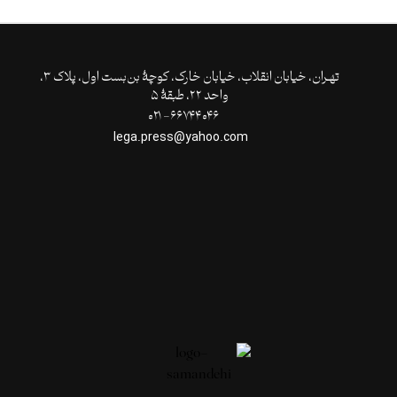
تهـران،‌ خیابان انقلاب، خیابان خارک، کوچۀ بن‌بست اول، پلاک ۳،
واحد ۲۲، طبقۀ ۵
۶۶۷۴۴۰۴۶- ۰۲۱
lega.press@yahoo.com