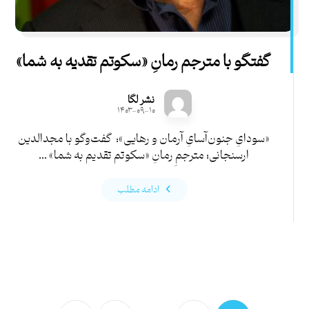
گفتگو با مترجم رمانِ «سکوتم تقدیه به شما»
نشر لگا
۱۴۰۳-۰۹-۱۰
«سودایِ جنون‌‌‌آسایِ آرمان و رهايی»: گفت‌وگو با مجدالدين
ارسنجانی؛ مترجمِ رمانِ «سكوتم تقديم به شما» ...
ادامه مطلب