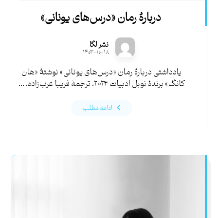
دربارۀ رمان «درس‌های یونانی»
نشر لگا
۱۴۰۳-۱۰-۱۸
یادداشتی دربارۀ رمان «درس‌های یونانی» نوشتۀ «هان
کانگ» برندۀ نوبل ادبیات ۲۰۲۴، ترجمۀ فریبا عرب‌زاده، ...
ادامه مطلب