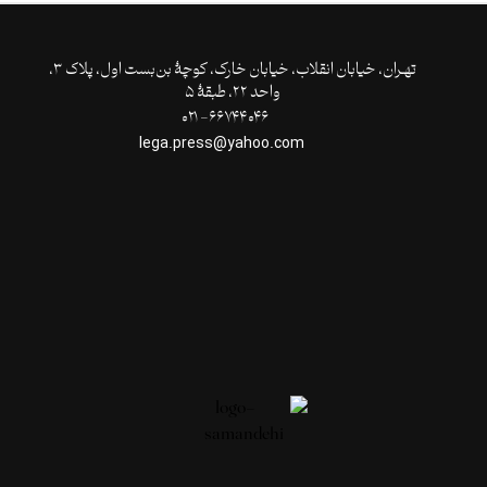
تهـران،‌ خیابان انقلاب، خیابان خارک، کوچۀ بن‌بست اول، پلاک ۳،
واحد ۲۲، طبقۀ ۵
۶۶۷۴۴۰۴۶- ۰۲۱
lega.press@yahoo.com