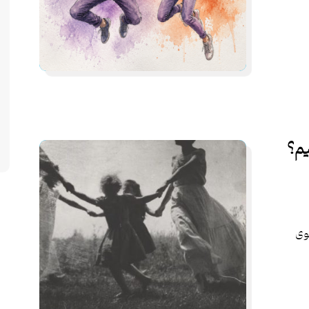
یم؟
وی