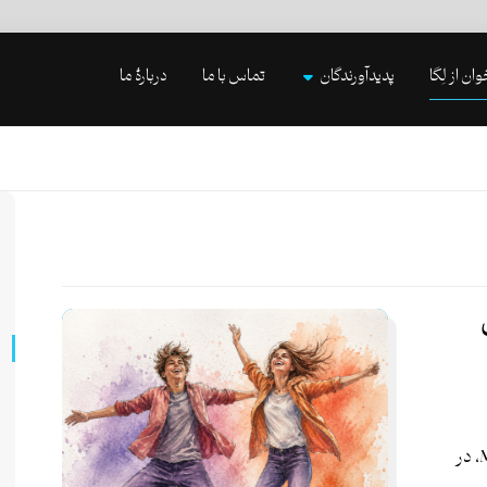
وان از لِگا
پدیدآورندگان
تماس با ما
دربارۀ ما
لورین ال. بِسر، استاد فلسفۀ در کالج Middlebury، در