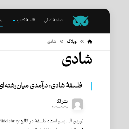
صفحۀ اصلی
قفسۀ کتاب
بخ
وبلاگ
شادی
شادی
فلسفۀ شادی: درآمدی میان‌رشته‌ای
نشر لگا
۱۴۰۵-۰۴-۲۸