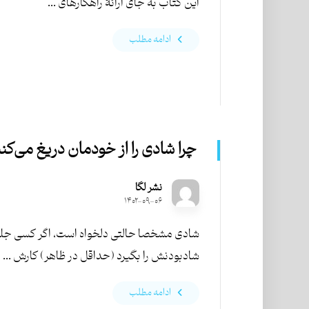
این کتاب به جای ارائۀ راهکارهای ...
ادامه مطلب
چرا شادی را از خودمان دریغ می‌کن
نشر لگا
۱۴۰۲-۰۹-۰۶
شادی مشخصا حالتی دلخواه است، اگر کسی جل
شادبودنش را بگیرد (حداقل در ظاهر) کارش ...
ادامه مطلب