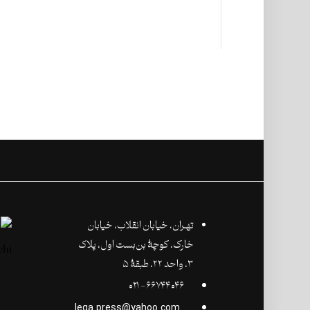
تهـران،‌ خیابان انقلاب، خیابان
خارک، کوچۀ بن‌بست اول، پلاک
۳، واحد ۲۲، طبقۀ ۵
۶۶۷۴۴۰۴۶- ۰۲۱
lega.press@yahoo.com