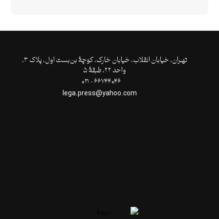
تهـران،‌ خیابان انقلاب، خیابان خارک، کوچۀ بن‌بست اول، پلاک ۳،
واحد ۲۲، طبقۀ ۵
۶۶۷۴۴۰۴۶- ۰۲۱
lega.press@yahoo.com