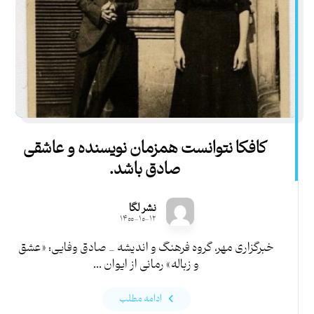
کافکا نتوانست همزمان نویسنده و عاشقی
صادق باشد.
نشر لگا
۱۴۰۰-۱۰-۱۲
خبرگزاری مهر، گروه فرهنگ و اندیشه _ صادق وفایی: «عشق
و زباله» رمانی از ایوان ...
ادامه مطلب