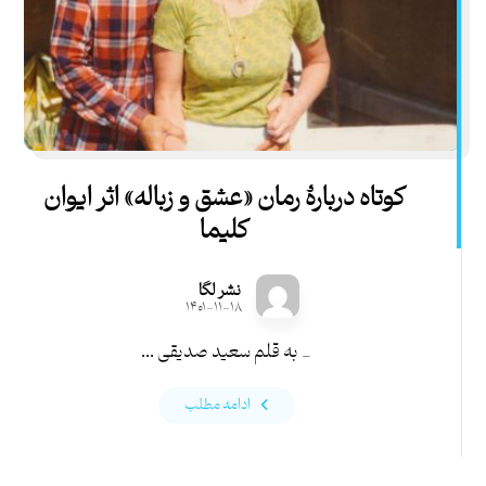
کوتاه دربارۀ رمان «عشق و زباله» اثر ایوان
کلیما
نشر لگا
۱۴۰۱-۱۱-۱۸
_ به قلم سعید صدیقی ...
ادامه مطلب