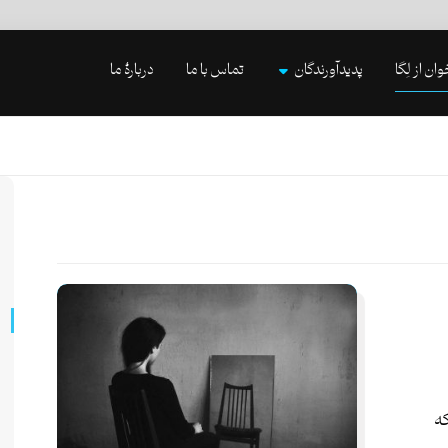
وان از لِگا
پدیدآورندگان
تماس با ما
دربارۀ ما
ه