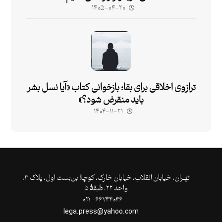
۱۴۰۵-۰۴-۲۰
ترازوی اخلاقی برای بقا؛ بازخوانی کتاب «آیا نسل بشر
باید منقرض شود؟»
۱۴۰۴-۱۱-۲۱
تهـران،‌ خیابان انقلاب، خیابان خارک، کوچۀ بن‌بست اول، پلاک ۳،
واحد ۲۲، طبقۀ ۵
۶۶۷۴۴۰۴۶- ۰۲۱
lega.press@yahoo.com