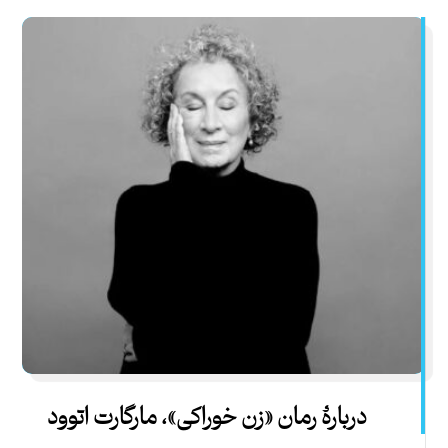
دربارۀ رمان «زن خوراکی»، مارگارت اتوود