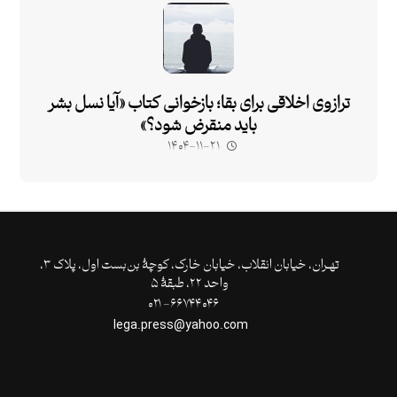
ترازوی اخلاقی برای بقا؛ بازخوانی کتاب «آیا نسل بشر
باید منقرض شود؟»
۱۴۰۴-۱۱-۲۱
تهـران،‌ خیابان انقلاب، خیابان خارک، کوچۀ بن‌بست اول، پلاک ۳،
واحد ۲۲، طبقۀ ۵
۶۶۷۴۴۰۴۶- ۰۲۱
lega.press@yahoo.com