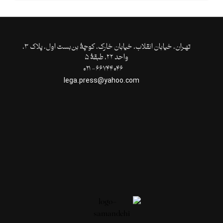
تهـران،‌ خیابان انقلاب، خیابان خارک، کوچۀ بن‌بست اول، پلاک ۳،
واحد ۲۲، طبقۀ ۵
۶۶۷۴۴۰۴۶- ۰۲۱
lega.press@yahoo.com