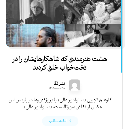
هشت هنرمندی که شاهکارهایشان را در
تخت‌خواب خلق کردند
نشر لگا
۱۴۰۱-۰۶-۲۸
کارهای تجربی «سالوادور دالی» با پروژکتورها در پاریس این
عکس از نقاش سورئالیست، «سالوادور دالی»، ...
ادامه مطلب