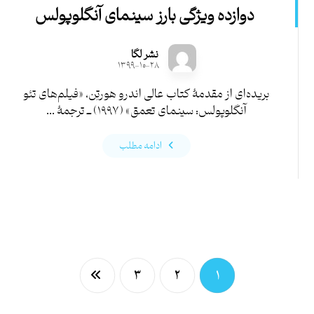
دوازده ویژگی بارز سینمای آنگلوپولس
نشر لگا
۱۳۹۹-۱۰-۲۸
بریده‌ای از مقدمۀ کتاب عالی اندرو هورتِن، «فیلم‌های تئو
آنگلوپولس: سینمای تعمق» (۱۹۹۷) ــ ترجمۀ ...
ادامه مطلب
۳
۲
۱