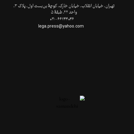
تهـران،‌ خیابان انقلاب، خیابان خارک، کوچۀ بن‌بست اول، پلاک ۳،
واحد ۲۲، طبقۀ ۵
۶۶۷۴۴۰۴۶- ۰۲۱
lega.press@yahoo.com